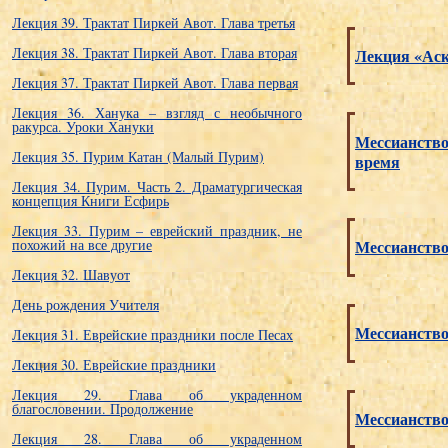
Лекция 39. Трактат Пиркей Авот. Глава третья
Лекция 38. Трактат Пиркей Авот. Глава вторая
Лекция «Аск
Лекция 37. Трактат Пиркей Авот. Глава первая
Лекция 36. Ханука – взгляд с необычного
ракурса. Уроки Хануки
Мессианство
Лекция 35. Пурим Катан (Малый Пурим)
время
Лекция 34. Пурим. Часть 2. Драматургическая
концепция Книги Есфирь
Лекция 33. Пурим – еврейский праздник, не
похожий на все другие
Мессианство
Лекция 32. Шавуот
День рождения Учителя
Мессианство
Лекция 31. Еврейские праздники после Песах
Лекция 30. Еврейские праздники
Лекция 29. Глава об украденном
благословении. Продолжение
Мессианство 
Лекция 28. Глава об украденном