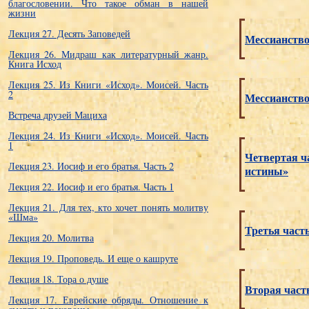
благословении. Что такое обман в нашей
жизни
Лекция 27. Десять Заповедей
Мессианство
Лекция 26. Мидраш как литературный жанр.
Книга Исход
Лекция 25. Из Книги «Исход». Моисей. Часть
2
Мессианство
Встреча друзей Мациха
Лекция 24. Из Книги «Исход». Моисей. Часть
1
Четвертая ч
Лекция 23. Иосиф и его братья. Часть 2
истины»
Лекция 22. Иосиф и его братья. Часть 1
Лекция 21. Для тех, кто хочет понять молитву
«Шма»
Третья част
Лекция 20. Молитва
Лекция 19. Проповедь. И еще о кашруте
Лекция 18. Тора о душе
Вторая част
Лекция 17. Еврейские обряды. Отношение к