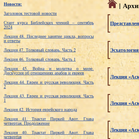
Новости:
| Архи
Заголовок тестовой новости
Старт курса Библейских чтений – сентябрь
Представлени
2024
Лекция 48. Последнее занятие цикла, вопросы
и ответы
Эсхатология.
Лекция 47. Толковый словарь. Часть 2
Лекция 46. Толковый словарь. Часть 1
Лекция 45. Война и молитва о мире.
Дискуссия об отношениях арабов и евреев
Лекция «Аск
Лекция 44. Евреи и русская революция. Часть
2
Лекция 43. Евреи и русская революция. Часть
1
Лекция «Аск
Лекция 42. История еврейского народа
Лекция 41. Трактат Пиркей Авот. Глава
четвертая. Продолжение
Лекция «Аск
Лекция 40. Трактат Пиркей Авот. Глава
четвертая