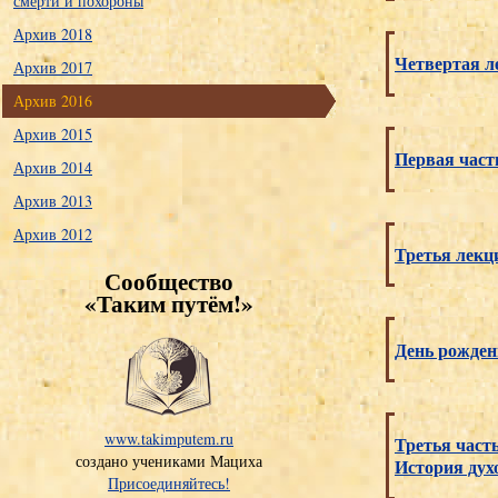
смерти и похороны
Архив 2018
Четвертая л
Архив 2017
Архив 2016
Архив 2015
Первая част
Архив 2014
Архив 2013
Архив 2012
Третья лекц
Сообщество
«Таким путём!»
День рожден
www.takimputem.ru
Третья част
создано учениками Мациха
История дух
Присоединяйтесь!