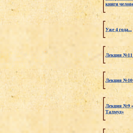
книги челов
Уже 4 года...
Лекция №11 
Лекция №10 
Лекция №9 «
Талмуд»