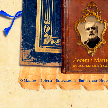
О Мацихе
Работы
Выступления
Библиотека
Ново