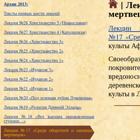
| Ле
Архив 2013:
мертве
Тексты первых шести лекций
Лекция №28 Христианство 5 (Православие)
Лекции 
Лекция №27 Христианство 4 (Католицизм)
№17 «Сре
Лекция №26 «Христианство 3»
культы Аф
Лекция №25 «Христианство 2»
Своеобра
Лекция №24 «Христианство 1»
покрови
Лекция №23 «Иудаизм 3»
вредонос
Лекция №22 «Иудаизм 2»
деревенс
Лекция №21 «Иудаизм 1»
культы в 
Лекция №20 «Под зеленым дубом Лукоморья»
Лекция №19 «Религия Древней Эллады»
Лекция №18 «Вот капища окровавленные
ступени…»
Лекция №17 «Среди оборотней и оживших
мертвецов»