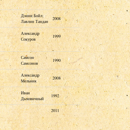
Дэнни Бойл;
2008
Лавлин Тандан
Александр
1999
Сокуров
Самсон
1990
Самсонов
Александр
2008
Мельник
Иван
1992
Дыховичный
2011