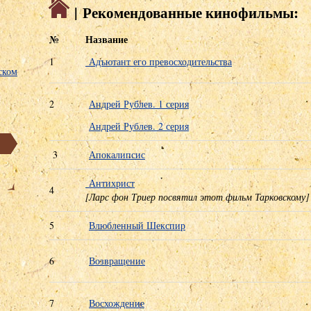
| Рекомендованные кинофильмы:
№
Название
1
Адъютант его превосходительства
ском
2
Андрей Рублев. 1 серия
Андрей Рублев. 2 серия
3
Апокалипсис
Антихрист
4
[Ларс фон Триер посвятил этот фильм Тарковскому
5
Влюбленный Шекспир
6
Возвращение
7
Восхождение