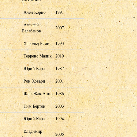
Ален Корно
1991
Алексей
2007
Балабанов
Харольд Рэмис
1993
Терренс Малик
2010
Юрий Кара
1987
Рон Ховард
2001
Жан-Жак Анно
1986
Тим Бёртон
2003
Юрий Кара
1994
Владимир
2005