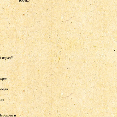
Бортко
 первой
торик
новую
,
ких
удакова и