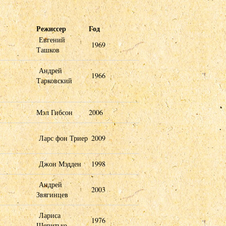
Режиссер
Год
Евгений
1969
Ташков
Андрей
1966
Тарковский
Мэл Гибсон
2006
Ларс фон Триер
2009
]
Джон Мэдден
1998
Андрей
2003
Звягинцев
Лариса
1976
Шепитько