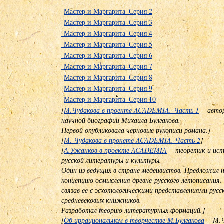
Мастер и Маргарита_Серия 2
Мастер и Маргарита_Серия 3
Мастер и Маргарита_Серия 4
Мастер и Маргарита_Серия 5
Мастер и Маргарита_Серия 6
Мастер и Маргарита_Серия 7
Мастер и Маргарита_Серия 8
Мастер и Маргарита_Серия 9
Мастер и Маргарита_Серия 10
[
М.Чудакова в проекте ACADEMIA. Часть 1
– автор
научной биографии Михаила Булгакова.
Первой опубликовала черновые рукописи романа.]
[
М. Чудакова в прокете ACADEMIA. Часть 2
]
[
А.Ужанков в проекте ACADEMIA
– теоретик и ис
русской литературы и культуры.
Один из ведущих в стране медеивистов. Предложил 
концепцию осмысления древне-русского летописания
связав ее с эсхотологическими представлениями русс
средневековых книжников.
Разработал теорию литературных формаций.]
[
Об иррациональном в творчестве М.Булгакова
– М.Ч