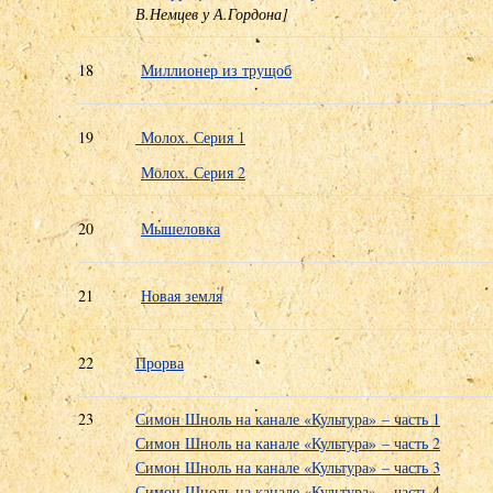
В.Немцев у А.Гордона]
18
Миллионер из трущоб
19
Молох. Серия 1
Молох. Серия 2
20
Мышеловка
21
Новая земля
22
Прорва
23
Симон Шноль на канале «Культура» – часть 1
Симон Шноль на канале «Культура» – часть 2
Симон Шноль на канале «Культура» – часть 3
Симон Шноль на канале «Культура» – часть 4