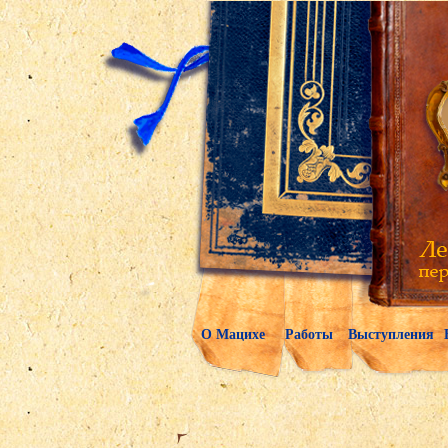
О Мацихе
Работы
Выступления